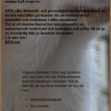
samma kull reagerar.
BPH, eller Beteende- och personlighetsbeskrivning hund, är
ett test som utförs på hundar för att bedöma deras
mentalitet och reaktioner i olika situationer.
Det är ett standardiserat test som genomförs av
auktoriserade beskrivare och testledare, och syftar till att ge
en översiktlig bild av hundens mentalitet.
Läs mer här:
BPH-test
Valparna kommer födas upp inomhus
och vara vana vid alla förekommande
ljud och händelser i hemmet. När de
åker till sitt nya hem kommer de bl.a att
vara
Veterinärbesiktigade
Vaccinerade