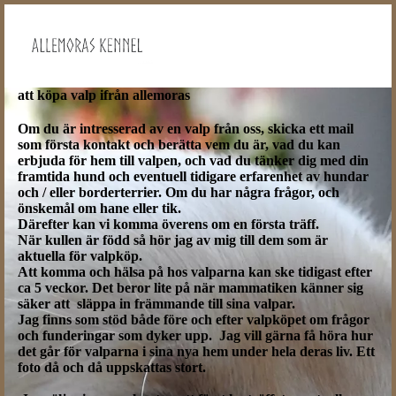
att köpa valp ifrån allemoras
Om du är intresserad av en valp från oss, skicka ett mail
som första kontakt och berätta vem du är, vad du kan
erbjuda för hem till valpen, och vad du tänker dig med din
framtida hund och eventuell tidigare erfarenhet av hundar
och / eller borderterrier. Om du har några frågor, och
önskemål om hane eller tik.
Därefter kan vi komma överens om en första träff.
När kullen är född så hör jag av mig till dem som är
aktuella för valpköp.
Att komma och hälsa på hos valparna kan ske tidigast efter
ca 5 veckor. Det beror lite på när mammatiken känner sig
säker att släppa in främmande till sina valpar.
Jag finns som stöd både före och efter valpköpet om frågor
och funderingar som dyker upp. Jag vill gärna få höra hur
det går för valparna i sina nya hem under hela deras liv. Ett
foto då och då uppskattas stort.