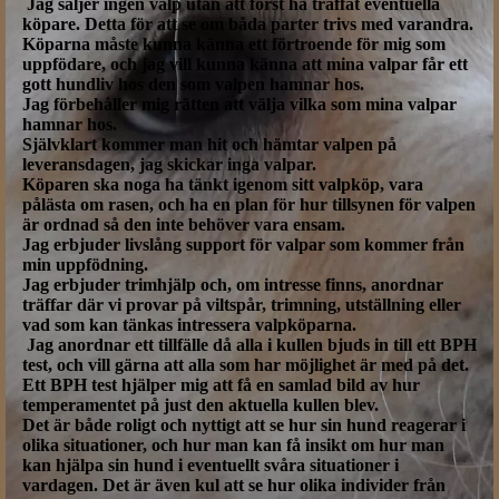
Jag säljer ingen valp utan att först ha träffat eventuella
köpare. Detta för att se om båda parter trivs med varandra.
Köparna måste kunna känna ett förtroende för mig som
uppfödare, och jag vill kunna känna att mina valpar får ett
gott hundliv hos den som valpen hamnar hos.
Jag förbehåller mig rätten att välja vilka som mina valpar
hamnar hos.
Självklart kommer man hit och hämtar valpen på
leveransdagen, jag skickar inga valpar.
Köparen ska noga ha tänkt igenom sitt valpköp, vara
pålästa om rasen, och ha en plan för hur tillsynen för valpen
är ordnad så den inte behöver vara ensam.
Jag erbjuder livslång support för valpar som kommer från
min uppfödning.
Jag erbjuder trimhjälp och, om intresse finns, anordnar
träffar där vi provar på viltspår, trimning, utställning eller
vad som kan tänkas intressera valpköparna.
Jag anordnar ett tillfälle då alla i kullen bjuds in till ett BPH
test, och vill gärna att alla som har möjlighet är med på det.
Ett BPH test hjälper mig att få en samlad bild av hur
temperamentet på just den aktuella kullen blev.
Det är både roligt och nyttigt att se hur sin hund reagerar i
olika situationer, och hur man kan få insikt om hur man
kan hjälpa sin hund i eventuellt svåra situationer i
vardagen. Det är även kul att se hur olika individer från