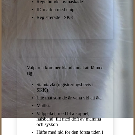
Regelbundet avmaskade
ID märkta med chip
Registrerade i SKK
Valparna kommer bland annat att få med
sig
Stamtavla (registreringsbevis i
SKK)
Lite mat som de är vana vid att äta
Matlista
Valppaket, med bl a koppel,
halsband, filt med doft av mamma
och syskon
Häfte med råd för den första tiden i